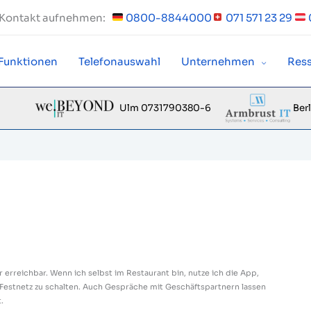
t Kontakt aufnehmen:
0800-8844000
071 571 23 29
Funktionen
Telefonauswahl
Unternehmen
Res
Ber
Ulm 0731790380-6
r erreichbar. Wenn ich selbst im Restaurant bin, nutze ich die App,
Festnetz zu schalten. Auch Gespräche mit Geschäftspartnern lassen
.