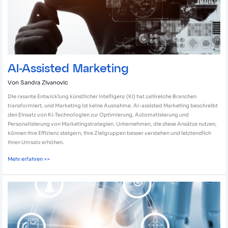
AI-Assisted Marketing
Von
Sandra Zivanovic
Die rasante Entwicklung künstlicher Intelligenz (KI) hat zahlreiche Branchen
transformiert, und Marketing ist keine Ausnahme. AI-assisted Marketing beschreibt
den Einsatz von KI-Technologien zur Optimierung, Automatisierung und
Personalisierung von Marketingstrategien. Unternehmen, die diese Ansätze nutzen,
können ihre Effizienz steigern, ihre Zielgruppen besser verstehen und letztendlich
ihren Umsatz erhöhen.
Mehr erfahren >>
Effizienzsteigerung
in
KMU