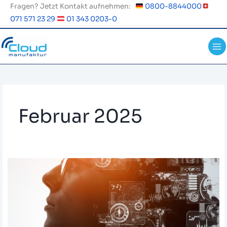
Zum
Fragen? Jetzt Kontakt aufnehmen:
0800-8844000
Inhalt
071 571 23 29
01 343 0203-0
springen
Februar 2025
AI-
Assisted
Marketing