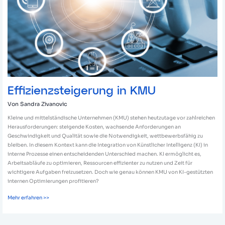
Effizienzsteigerung in KMU
Von
Sandra Zivanovic
Kleine und mittelständische Unternehmen (KMU) stehen heutzutage vor zahlreichen
Herausforderungen: steigende Kosten, wachsende Anforderungen an
Geschwindigkeit und Qualität sowie die Notwendigkeit, wettbewerbsfähig zu
bleiben. In diesem Kontext kann die Integration von Künstlicher Intelligenz (KI) in
interne Prozesse einen entscheidenden Unterschied machen. KI ermöglicht es,
Arbeitsabläufe zu optimieren, Ressourcen effizienter zu nutzen und Zeit für
wichtigere Aufgaben freizusetzen. Doch wie genau können KMU von KI-gestützten
internen Optimierungen profitieren?
Mehr erfahren >>