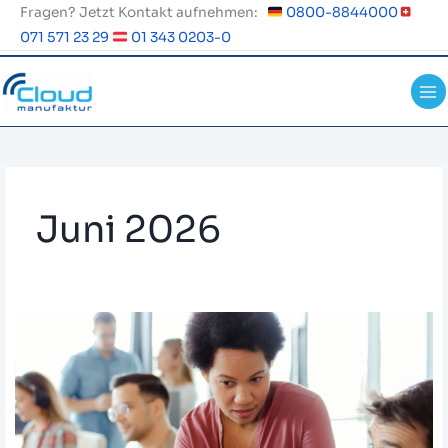
Zum
Fragen? Jetzt Kontakt aufnehmen:
0800-8844000
Inhalt
071 571 23 29
01 343 0203-0
springen
Juni 2026
Wie
sicher
ist
Cloud
Telefonie
wirklich?
Risiken
erkennen