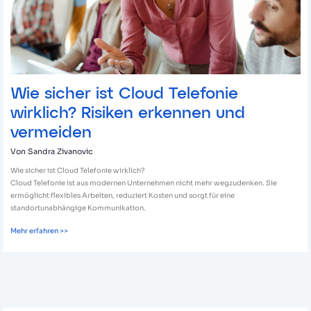
und
vermeiden
Wie sicher ist Cloud Telefonie
wirklich? Risiken erkennen und
vermeiden
Von
Sandra Zivanovic
Wie sicher ist Cloud Telefonie wirklich?
Cloud Telefonie ist aus modernen Unternehmen nicht mehr wegzudenken. Sie
ermöglicht flexibles Arbeiten, reduziert Kosten und sorgt für eine
standortunabhängige Kommunikation.
Mehr erfahren >>