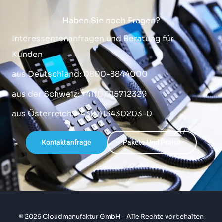
Haben Sie noch Fragen?
Interessentenanfragen und Beratung für
Kunden
aus Deutschland: 0800-8844000
aus der Schweiz: +41(0)715712329
aus Österreich: +43(0)13430203-0
Kontaktanfrage
Pakete Und Preise
© 2026 Cloudmanufaktur GmbH - Alle Rechte vorbehalten