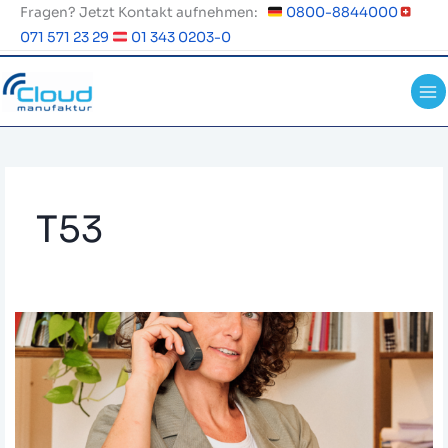
Zum
Fragen? Jetzt Kontakt aufnehmen:
0800-8844000
Inhalt
071 571 23 29
01 343 0203-0
springen
T53
Yealink
Tischtelefon
–
Einstellung
direkt
am
Gerät