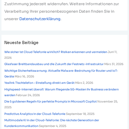
Zustimmung jederzeit widerrufen. Weitere Informationen zur
Verarbeitung Ihrer personenbezogenen Daten finden Sie in
unserer
Datenschutzerklärung
.
Neueste Beiträge
Wie sicher ist Cloud Telefonie wirklich? Risiken erkennen und vermeiden
Juni 11,
2026
Glasfaser Breitbandausbau und die Zukunft der Festnetz-Infrastruktur
März 31, 2026
Wichtige Sicherheitswarnung: Aktuelle Malware-Bedrohung für Router und IoT-
Geräte
März 16, 2026
Yealink Tischtelefon – Einstellung direkt am Gerät
März 2, 2026
Highspeed-Internet überall: Warum fliegende 5G-Masten Ihr Business verändern
werden
Februar 24, 2026
Die 5 goldenen Regeln für perfekte Prompts in Microsoft Copilot
November 25,
2025
Predictive Analytics in der Cloud-Telefonie
September 18, 2025
Multimodale KI in der Cloud-Telefonie: Die nächste Generation der
Kundenkommunikation
September 4, 2025