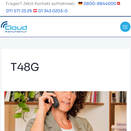
Zum
Fragen? Jetzt Kontakt aufnehmen:
0800-8844000
Inhalt
071 571 23 29
01 343 0203-0
springen
T48G
Yealink
Tischtelefon
–
Einstellung
direkt
am
Gerät