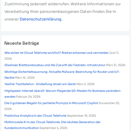
Zustimmung jederzeit widerrufen. Weitere Informationen zur
Verarbeitung Ihrer personenbezogenen Daten finden Sie in
unserer
Datenschutzerklärung
.
Neueste Beiträge
Wie sicher ist Cloud Telefonie wirklich? Risiken erkennen und vermeiden
Juni 11,
2026
Glasfaser Breitbandausbau und die Zukunft der Festnetz-Infrastruktur
März 31, 2026
Wichtige Sicherheitswarnung: Aktuelle Malware-Bedrohung für Router und IoT-
Geräte
März 16, 2026
Yealink Tischtelefon – Einstellung direkt am Gerät
März 2, 2026
Highspeed-Internet überall: Warum fliegende 5G-Masten Ihr Business verändern
werden
Februar 24, 2026
Die 5 goldenen Regeln für perfekte Prompts in Microsoft Copilot
November 25,
2025
Predictive Analytics in der Cloud-Telefonie
September 18, 2025
Multimodale KI in der Cloud-Telefonie: Die nächste Generation der
Kundenkommunikation
September 4, 2025