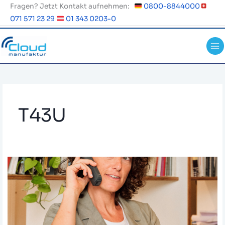
Zum
Fragen? Jetzt Kontakt aufnehmen:
0800-8844000
Inhalt
071 571 23 29
01 343 0203-0
springen
T43U
Yealink
Tischtelefon
–
Einstellung
direkt
am
Gerät