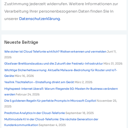
Zustimmung jederzeit widerrufen. Weitere Informationen zur
Verarbeitung Ihrer personenbezogenen Daten finden Sie in
unserer
Datenschutzerklärung
.
Neueste Beiträge
Wie sicher ist Cloud Telefonie wirklich? Risiken erkennen und vermeiden
Juni 11,
2026
Glasfaser Breitbandausbau und die Zukunft der Festnetz-Infrastruktur
März 31, 2026
Wichtige Sicherheitswarnung: Aktuelle Malware-Bedrohung für Router und IoT-
Geräte
März 16, 2026
Yealink Tischtelefon – Einstellung direkt am Gerät
März 2, 2026
Highspeed-Internet überall: Warum fliegende 5G-Masten Ihr Business verändern
werden
Februar 24, 2026
Die 5 goldenen Regeln für perfekte Prompts in Microsoft Copilot
November 25,
2025
Predictive Analytics in der Cloud-Telefonie
September 18, 2025
Multimodale KI in der Cloud-Telefonie: Die nächste Generation der
Kundenkommunikation
September 4, 2025