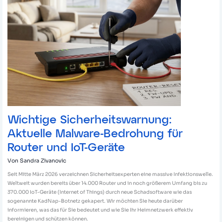
IoT-
Geräte
Wichtige Sicherheitswarnung:
Aktuelle Malware-Bedrohung für
Router und IoT-Geräte
Von
Sandra Zivanovic
Seit Mitte März 2026 verzeichnen Sicherheitsexperten eine massive Infektionswelle.
Weltweit wurden bereits über 14.000 Router und in noch größerem Umfang bis zu
370.000 IoT-Geräte (Internet of Things) durch neue Schadsoftware wie das
sogenannte KadNap-Botnetz gekapert. Wir möchten Sie heute darüber
informieren, was das für Sie bedeutet und wie Sie Ihr Heimnetzwerk effektiv
bereinigen und schützen können.