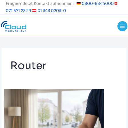
Zum
Fragen? Jetzt Kontakt aufnehmen:
0800-8844000
Inhalt
071 571 23 29
01 343 0203-0
springen
Router
Wichtige
Sicherheitswarnung:
Aktuelle
Malware-
Bedrohung
für
Router
und