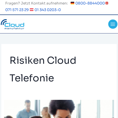
Zum
Fragen? Jetzt Kontakt aufnehmen:
0800-8844000
Inhalt
071 571 23 29
01 343 0203-0
springen
Risiken Cloud
Telefonie
Wie
sicher
ist
Cloud