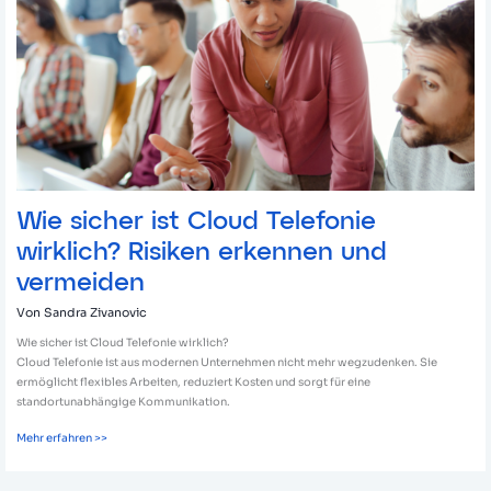
Telefonie
wirklich?
Risiken
erkennen
und
vermeiden
Wie sicher ist Cloud Telefonie
wirklich? Risiken erkennen und
vermeiden
Von
Sandra Zivanovic
Wie sicher ist Cloud Telefonie wirklich?
Cloud Telefonie ist aus modernen Unternehmen nicht mehr wegzudenken. Sie
ermöglicht flexibles Arbeiten, reduziert Kosten und sorgt für eine
standortunabhängige Kommunikation.
Mehr erfahren >>