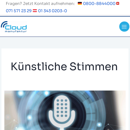
Zum
Fragen? Jetzt Kontakt aufnehmen:
0800-8844000
Inhalt
071 571 23 29
01 343 0203-0
springen
Künstliche Stimmen
AI
Voice
Generator:
Wie
künstliche
Stimmen
Ihre
Cloud-