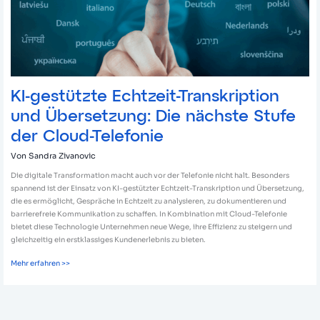
Stufe
der
Cloud-
Telefonie
KI-gestützte Echtzeit-Transkription
und Übersetzung: Die nächste Stufe
der Cloud-Telefonie
Von
Sandra Zivanovic
Die digitale Transformation macht auch vor der Telefonie nicht halt. Besonders
spannend ist der Einsatz von KI-gestützter Echtzeit-Transkription und Übersetzung,
die es ermöglicht, Gespräche in Echtzeit zu analysieren, zu dokumentieren und
barrierefreie Kommunikation zu schaffen. In Kombination mit Cloud-Telefonie
bietet diese Technologie Unternehmen neue Wege, ihre Effizienz zu steigern und
gleichzeitig ein erstklassiges Kundenerlebnis zu bieten.
Mehr erfahren >>