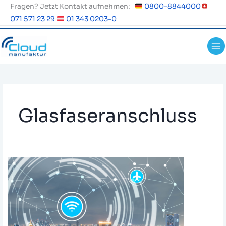
Zum
Fragen? Jetzt Kontakt aufnehmen:
0800-8844000
Inhalt
071 571 23 29
01 343 0203-0
springen
Glasfaseranschluss
Glasfaser
Breitbandausbau
und
die
Zukunft
der
Festnetz-
Infrastruktur