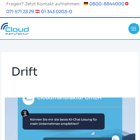
Zum
Fragen? Jetzt Kontakt aufnehmen:
0800-8844000
Inhalt
071 571 23 29
01 343 0203-0
springen
Drift
Die
5
besten
KI-
Live-
Chat-
Lösungen
für