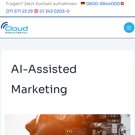
Zum
Fragen? Jetzt Kontakt aufnehmen:
0800-8844000
Inhalt
071 571 23 29
01 343 0203-0
springen
AI-Assisted
Marketing
AI-
Assisted
Marketing