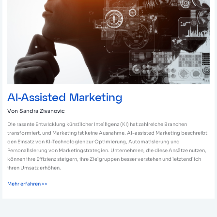
AI-Assisted Marketing
Von
Sandra Zivanovic
Die rasante Entwicklung künstlicher Intelligenz (KI) hat zahlreiche Branchen
transformiert, und Marketing ist keine Ausnahme. AI-assisted Marketing beschreibt
den Einsatz von KI-Technologien zur Optimierung, Automatisierung und
Personalisierung von Marketingstrategien. Unternehmen, die diese Ansätze nutzen,
können ihre Effizienz steigern, ihre Zielgruppen besser verstehen und letztendlich
ihren Umsatz erhöhen.
Mehr erfahren >>