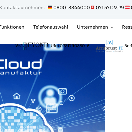
t Kontakt aufnehmen:
0800-8844000
071 571 23 29
Funktionen
Telefonauswahl
Unternehmen
Res
Ber
Ulm 0731790380-6