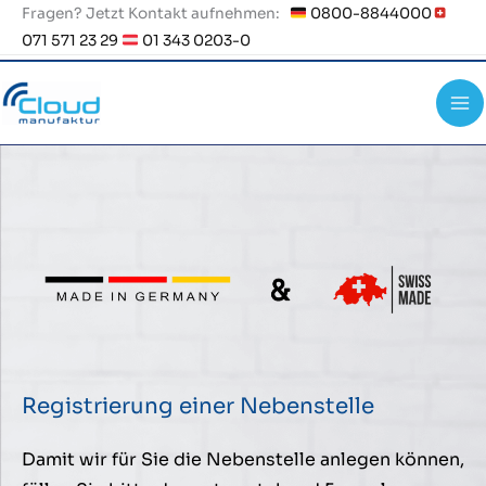
Zum
Fragen? Jetzt Kontakt aufnehmen:
0800-8844000
071 571 23 29
01 343 0203-0
Inhalt
springen
Registrierung einer Nebenstelle
Damit wir für Sie die Nebenstelle anlegen können,